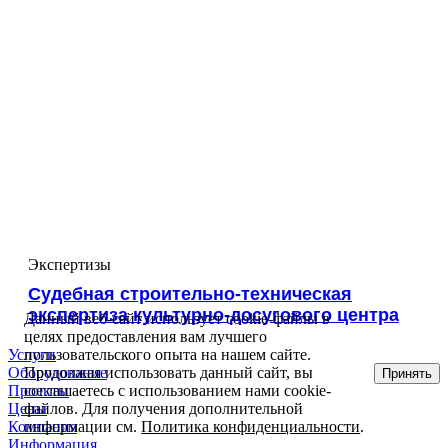
Экспертизы
Cудебная строительно-техническая
экспертиза культурно-досугового центра
Данный веб-сайт использует cookie-файлы в
целях предоставления вам лучшего
Услуги
пользовательского опыта на нашем сайте.
Оборудование
Продолжая использовать данный сайт, вы
Принять
Проекты
соглашаетесь с использованием нами cookie-
Цены
файлов. Для получения дополнительной
Компания
информации см.
Политика конфиденциальности
.
Информация