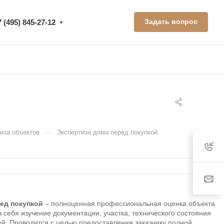
Задать вопрос
7 (495) 845-27-12
—
иза объектов
Экспертиза дома перед покупкой
ед покупкой
– полноценная профессиональная оценка объекта
 себя изучение документации, участка, технического состояния
й. Проводится с целью предоставления заказчику полной