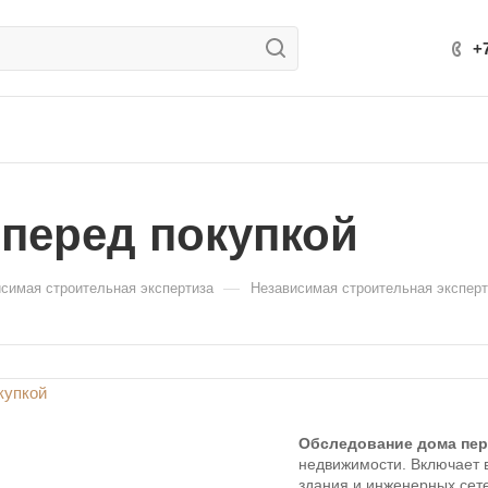
+
 перед покупкой
—
симая строительная экспертиза
Независимая строительная эксперт
Обследование дома пер
недвижимости. Включает в
здания и инженерных сете