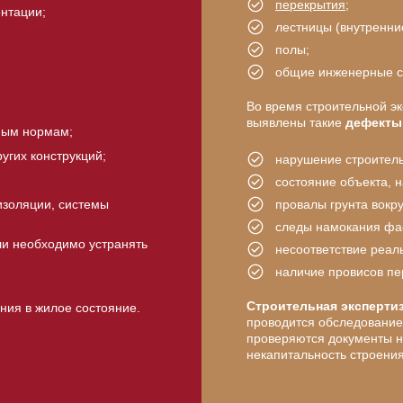
перекрытия
;
ентации;
лестницы (внутренни
полы;
общие инженерные с
Во время строительной эк
выявлены такие
дефекты
ным нормам;
ругих конструкций;
нарушение строитель
состояние объекта, 
изоляции, системы
провалы грунта вокру
следы намокания фа
ли необходимо устранять
несоответствие реал
наличие провисов пе
Строительная эксперти
ния в жилое состояние.
проводится обследование 
проверяются документы на
некапитальность строения