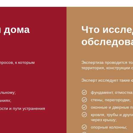
ы дома
Что иссле
обследов
росов, к которым
Экспертиза проводится то
территория, конструкции 
Эксперт исследует такие
альному;
фундамент, отмостка
стены, перегородки;
аниях;
оконные и дверные п
ости и пути устранения
кровля, трубы и дру
через крышу;
опорные колонны;