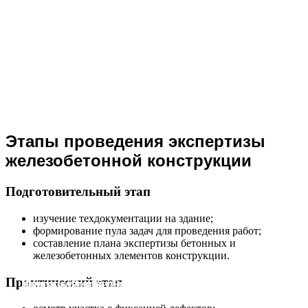
Этапы проведения экспертизы
железобетонной конструкции
Подготовительный этап
изучение техдокументации на здание;
формирование пула задач для проведения работ;
составление плана экспертизы бетонных и
железобетонных элементов конструкции.
Практический этап
Ультразвуковой-тестер-Пульсар-2М
Измеритель-прочности-бетона-ОНИКС-1
Молоток Шмидта Proceq Digi-Schmidt 2000