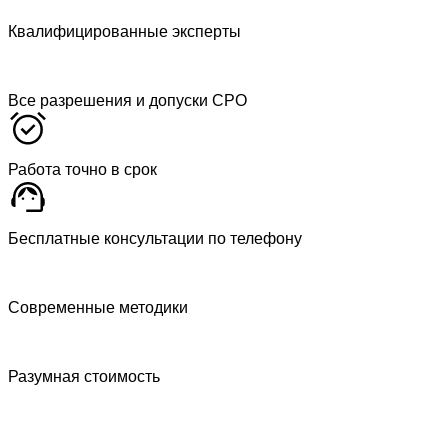
Квалифицированные эксперты
Все разрешения и допуски СРО
Работа точно в срок
Бесплатные консультации по телефону
Современные методики
Разумная стоимость
Ультразвуковой дефектоскоп УДЗ-71
Тепловизор-инфракрасный-Fluke-TiS60+
Лазерный-нивелир-Vega-LR200
Влагомер-ELBEZ-WHT-740